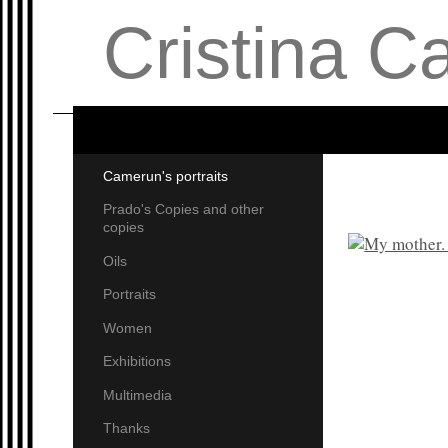
Cristina C
Carpint
Camerun's portraits
Prado's Copies and other
copies
Oils
Portraits
Women
Exhibitions
Multimedia
Thanks